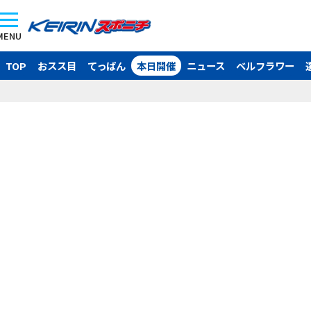
MENU
TOP
おスス目
てっぱん
本日開催
ニュース
ベルフラワー