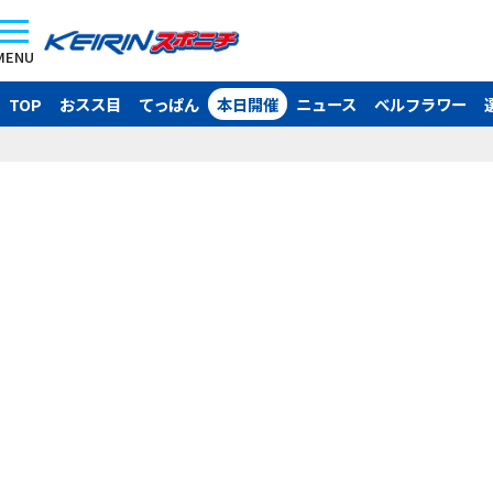
MENU
TOP
おスス目
てっぱん
本日開催
ニュース
ベルフラワー