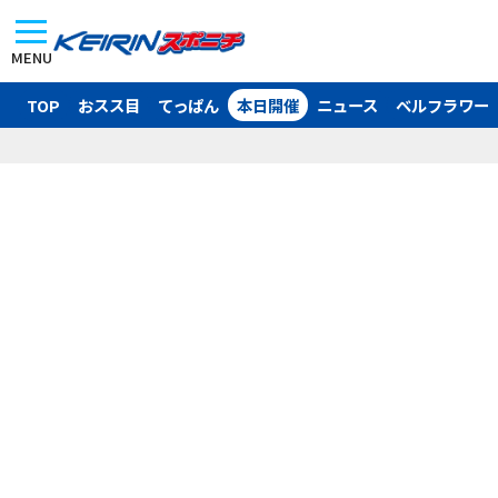
MENU
TOP
おスス目
てっぱん
本日開催
ニュース
ベルフラワー