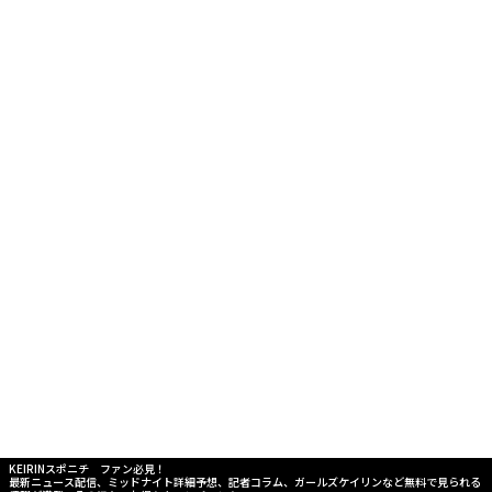
KEIRINスポニチ ファン必見！
最新ニュース配信、ミッドナイト詳細予想、記者コラム、ガールズケイリンなど無料で見られる