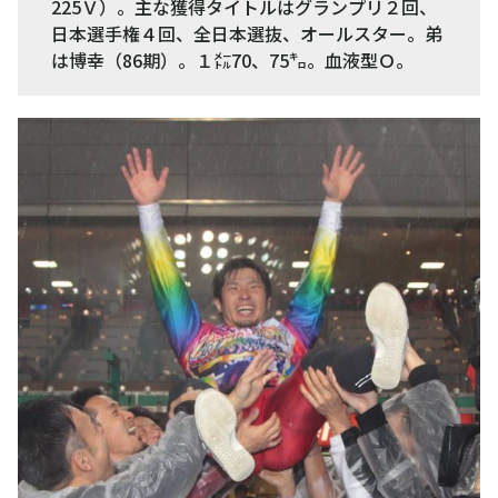
225Ｖ）。主な獲得タイトルはグランプリ２回、
日本選手権４回、全日本選抜、オールスター。弟
は博幸（86期）。１㍍70、75㌔。血液型Ｏ。