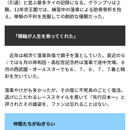
（引退）と並ぶ最多タイの記録になる。グランプリは２
勝。12年京王閣では、練習中の落車による肋骨骨折を抱
え、単騎の不利を克服しての劇的な優勝だった。
「競輪が人生を救ってくれた」
近年は相次ぐ落車負傷で調子を落としていた。直近のＧ
Ⅰでは６月の岸和田・高松宮記念杯は落車で途中欠場、８
月の西武園・オールスターでも６、７、８、７、７着と精
彩を欠いていた。
落車やけがも多かったが、その度に不死鳥のごとく復活。
逃げにこだわるレーススタイルを貫いて「先行日本一」と
評されたその雄姿を、ファンは忘れることはない。
仲間たちがねぎらい