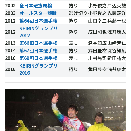
2002
全日本選抜競輪
捲り
小野俊之
戸辺英雄
2003
オールスター競輪
逃げ切り
小野俊之
光岡義洋
2012
第64回日本選手権
捲り
山口幸二
兵藤一也
KEIRINグランプリ
2012
捲り
成田和也
浅井康太
2012
2013
第66回日本選手権
差し
深谷知広
山崎芳仁
2014
第67回日本選手権
捲り
武田豊樹
深谷知広
2016
第69回日本選手権
差し
川村晃司
新田祐大
KEIRINグランプリ
2016
捲り
武田豊樹
浅井康太
2016