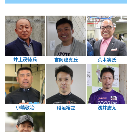
井上茂徳氏
吉岡稔真氏
荒木実氏
小嶋敬冶
浅井康太
稲垣裕之