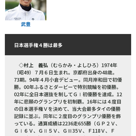
武豊
日本選手権４勝は最多
◇
村上 義弘
（むらかみ・よしひろ）1974年
（昭49）７月６日生まれ。京都府出身の48歳。
73期。94年４月小倉デビュー。同月岸和田で初優
勝。00年ふるさとダービーで特別競輪を初優勝。
02年に全日本選抜を制してＧⅠ初優勝を達成。12
年に悲願のグランプリを初制覇。16年には４度目
の日本選手権Ｖを決めて、当大会最多タイの優勝
記録に並ぶ。同年に２度目のグランプリ優勝を飾
っている。通算成績は2236走655勝（ＧＰ２Ｖ、
ＧⅠ６Ｖ、ＧⅡ５Ｖ、ＧⅢ35Ｖ、Ｆ118Ｖ、Ｆ