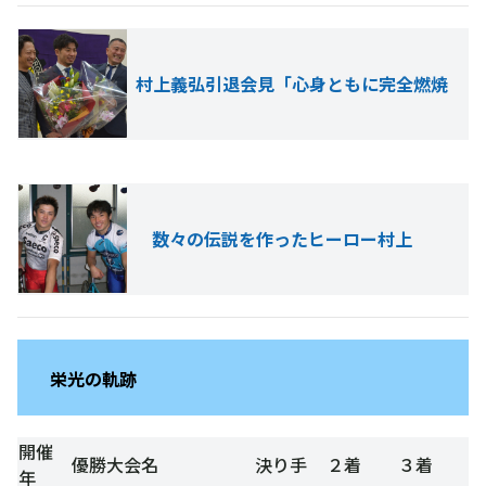
村上義弘引退会見「心身ともに完全燃焼
数々の伝説を作ったヒーロー村上
栄光の軌跡
開催
優勝大会名
決り手
２着
３着
年