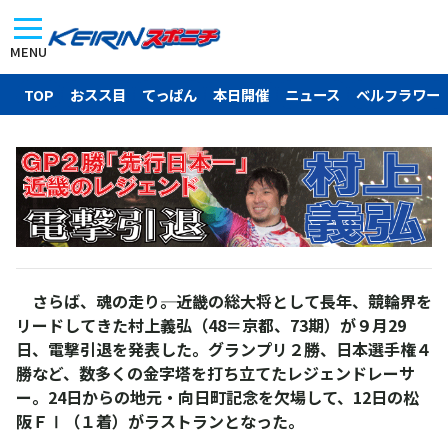
MENU
TOP
おスス目
てっぱん
本日開催
ニュース
ベルフラワー
さらば、魂の走り――。近畿の総大将として長年、競輪界を
リードしてきた村上義弘（48＝京都、73期）が９月29
日、電撃引退を発表した。グランプリ２勝、日本選手権４
勝など、数多くの金字塔を打ち立てたレジェンドレーサ
ー。24日からの地元・向日町記念を欠場して、12日の松
阪ＦⅠ（１着）がラストランとなった。